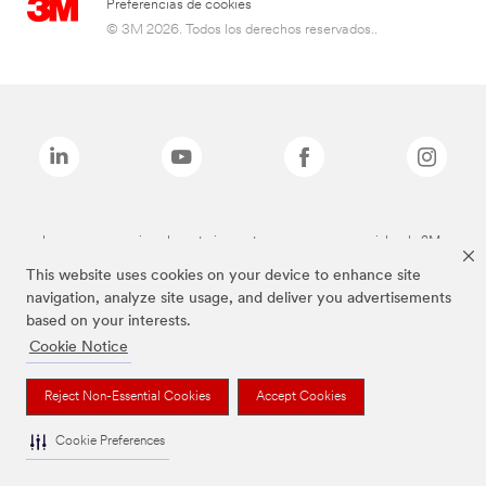
Preferencias de cookies
© 3M 2026. Todos los derechos reservados..
Las marcas mencionadas anteriormente son marcas comerciales de 3M.
This website uses cookies on your device to enhance site
navigation, analyze site usage, and deliver you advertisements
based on your interests.
Cookie Notice
Reject Non-Essential Cookies
Accept Cookies
Cookie Preferences