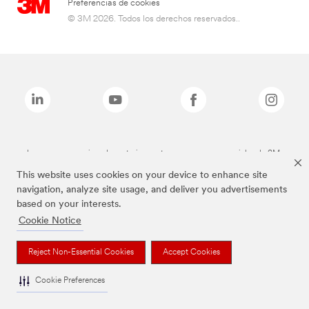
Preferencias de cookies
© 3M 2026. Todos los derechos reservados..
Las marcas mencionadas anteriormente son marcas comerciales de 3M.
This website uses cookies on your device to enhance site
navigation, analyze site usage, and deliver you advertisements
based on your interests.
Cookie Notice
Reject Non-Essential Cookies
Accept Cookies
Cookie Preferences