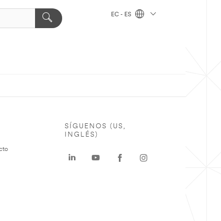
EC - ES
SÍGUENOS (US,
INGLÉS)
cto