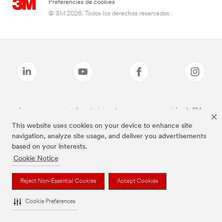
Preferencias de cookies
© 3M 2026. Todos los derechos reservados..
Las marcas mencionadas anteriormente son marcas comerciales de 3M.
This website uses cookies on your device to enhance site
navigation, analyze site usage, and deliver you advertisements
based on your interests.
Cookie Notice
Reject Non-Essential Cookies
Accept Cookies
Cookie Preferences