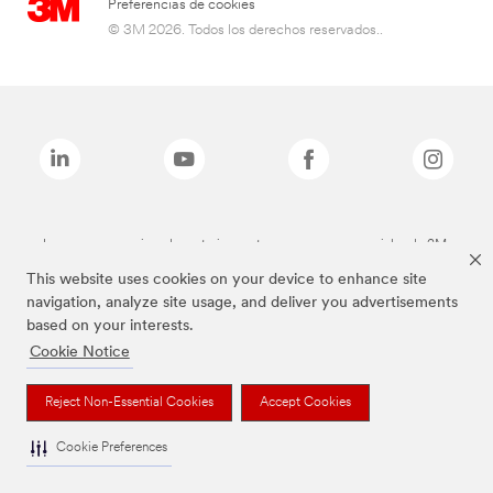
Preferencias de cookies
© 3M 2026. Todos los derechos reservados..
Las marcas mencionadas anteriormente son marcas comerciales de 3M.
This website uses cookies on your device to enhance site
navigation, analyze site usage, and deliver you advertisements
based on your interests.
Cookie Notice
Reject Non-Essential Cookies
Accept Cookies
Cookie Preferences