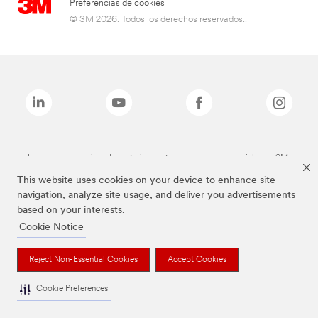
Preferencias de cookies
© 3M 2026. Todos los derechos reservados..
Las marcas mencionadas anteriormente son marcas comerciales de 3M.
This website uses cookies on your device to enhance site
navigation, analyze site usage, and deliver you advertisements
based on your interests.
Cookie Notice
Reject Non-Essential Cookies
Accept Cookies
Cookie Preferences