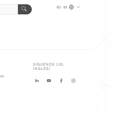
EC - ES
SÍGUENOS (US,
INGLÉS)
cto