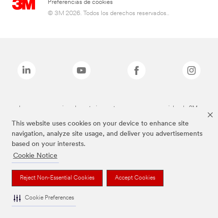
Preferencias de cookies
© 3M 2026. Todos los derechos reservados..
Las marcas mencionadas anteriormente son marcas comerciales de 3M.
This website uses cookies on your device to enhance site
navigation, analyze site usage, and deliver you advertisements
based on your interests.
Cookie Notice
Reject Non-Essential Cookies
Accept Cookies
Cookie Preferences