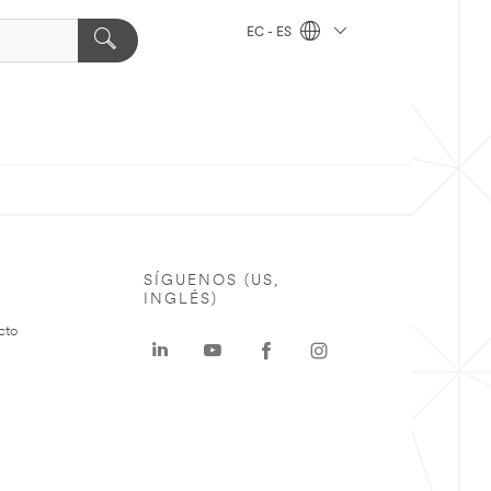
EC - ES
SÍGUENOS (US,
INGLÉS)
cto