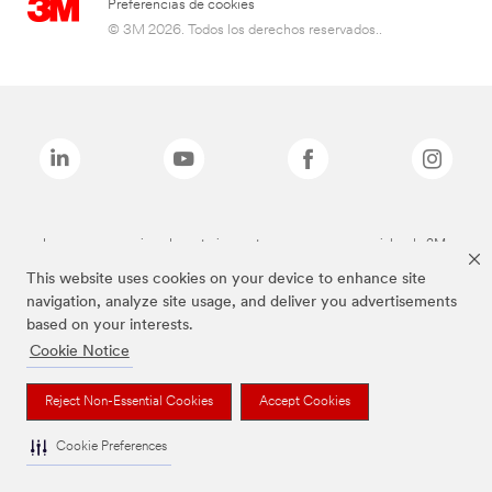
Preferencias de cookies
© 3M 2026. Todos los derechos reservados..
Las marcas mencionadas anteriormente son marcas comerciales de 3M.
This website uses cookies on your device to enhance site
navigation, analyze site usage, and deliver you advertisements
based on your interests.
Cookie Notice
Reject Non-Essential Cookies
Accept Cookies
Cookie Preferences