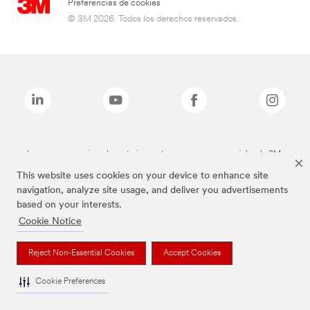
Preferencias de cookies
© 3M 2026. Todos los derechos reservados..
Las marcas mencionadas anteriormente son marcas comerciales de 3M.
This website uses cookies on your device to enhance site
navigation, analyze site usage, and deliver you advertisements
based on your interests.
Cookie Notice
Reject Non-Essential Cookies
Accept Cookies
Cookie Preferences