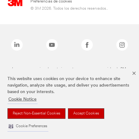
Preferencias de cookies
© 3M 2026. Todos los derechos reservados..
Las marcas mencionadas anteriormente son marcas comerciales de 3M.
This website uses cookies on your device to enhance site
navigation, analyze site usage, and deliver you advertisements
based on your interests.
Cookie Notice
Reject Non-Essential Cookies
Accept Cookies
Cookie Preferences