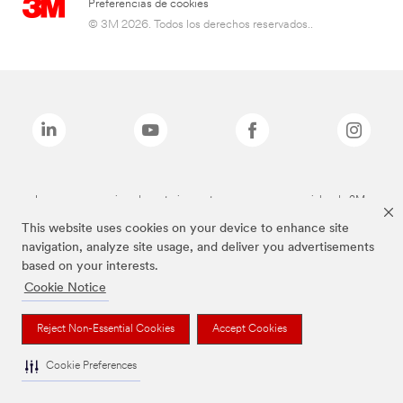
Preferencias de cookies
© 3M 2026. Todos los derechos reservados..
Las marcas mencionadas anteriormente son marcas comerciales de 3M.
This website uses cookies on your device to enhance site
navigation, analyze site usage, and deliver you advertisements
based on your interests.
Cookie Notice
Reject Non-Essential Cookies
Accept Cookies
Cookie Preferences