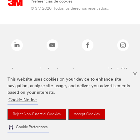
Preferencias de cookies
© 3M 2026. Todos los derechos reservados..
Las marcas mencionadas anteriormente son marcas comerciales de 3M.
This website uses cookies on your device to enhance site
navigation, analyze site usage, and deliver you advertisements
based on your interests.
Cookie Notice
Reject Non-Essential Cookies
Accept Cookies
Cookie Preferences