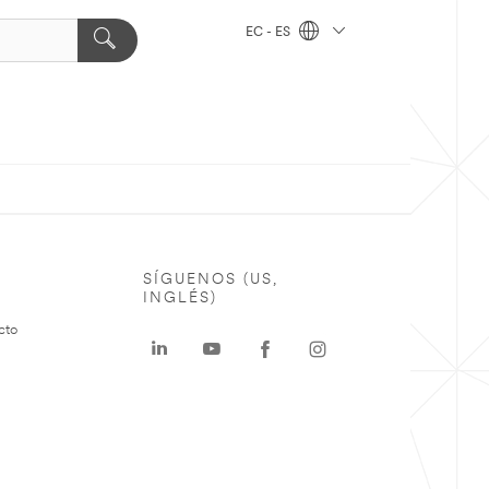
EC - ES
SÍGUENOS (US,
INGLÉS)
cto