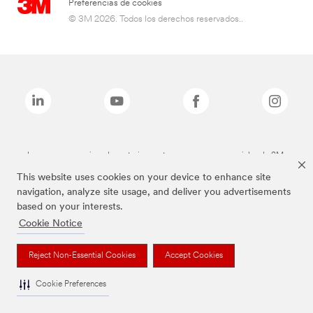
Preferencias de cookies
© 3M 2026. Todos los derechos reservados..
Las marcas mencionadas anteriormente son marcas comerciales de 3M.
This website uses cookies on your device to enhance site
navigation, analyze site usage, and deliver you advertisements
based on your interests.
Cookie Notice
Reject Non-Essential Cookies
Accept Cookies
Cookie Preferences