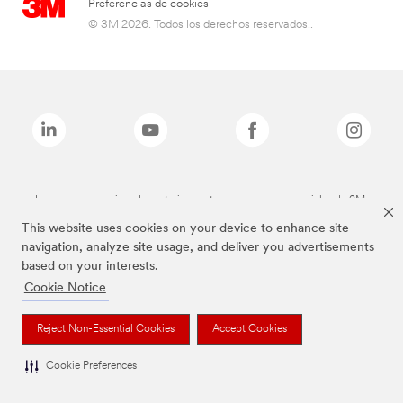
Preferencias de cookies
© 3M 2026. Todos los derechos reservados..
Las marcas mencionadas anteriormente son marcas comerciales de 3M.
This website uses cookies on your device to enhance site
navigation, analyze site usage, and deliver you advertisements
based on your interests.
Cookie Notice
Reject Non-Essential Cookies
Accept Cookies
Cookie Preferences