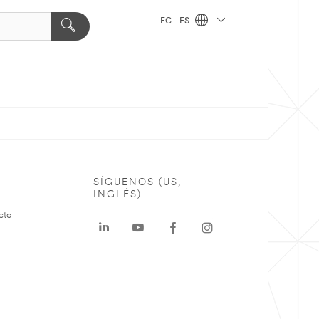
EC - ES
SÍGUENOS (US,
INGLÉS)
cto