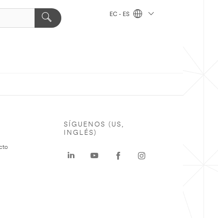
EC - ES
SÍGUENOS (US,
INGLÉS)
cto