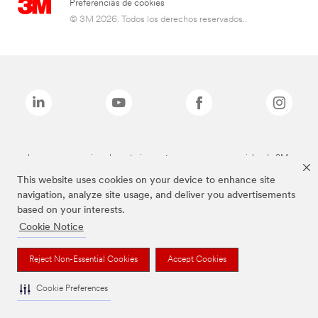
Preferencias de cookies
© 3M 2026. Todos los derechos reservados..
Las marcas mencionadas anteriormente son marcas comerciales de 3M.
This website uses cookies on your device to enhance site
navigation, analyze site usage, and deliver you advertisements
based on your interests.
Cookie Notice
Reject Non-Essential Cookies
Accept Cookies
Cookie Preferences