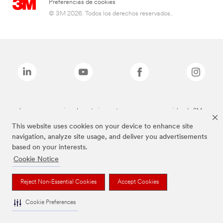
Preferencias de cookies
© 3M 2026. Todos los derechos reservados..
Las marcas mencionadas anteriormente son marcas comerciales de 3M.
This website uses cookies on your device to enhance site
navigation, analyze site usage, and deliver you advertisements
based on your interests.
Cookie Notice
Reject Non-Essential Cookies
Accept Cookies
Cookie Preferences