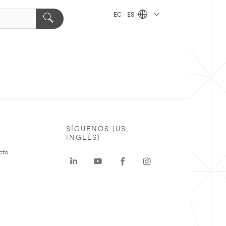
EC - ES
SÍGUENOS (US,
INGLÉS)
cto