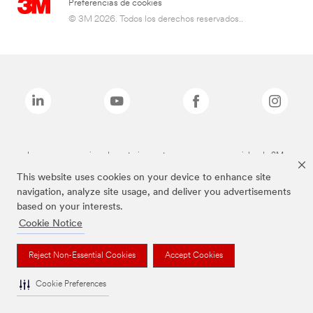
Preferencias de cookies
© 3M 2026. Todos los derechos reservados..
Las marcas mencionadas anteriormente son marcas comerciales de 3M.
This website uses cookies on your device to enhance site
navigation, analyze site usage, and deliver you advertisements
based on your interests.
Cookie Notice
Reject Non-Essential Cookies
Accept Cookies
Cookie Preferences