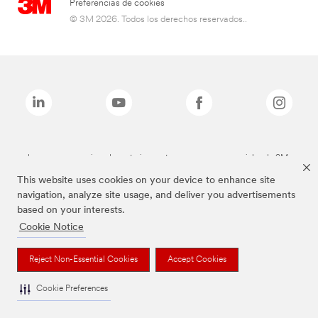
Preferencias de cookies
© 3M 2026. Todos los derechos reservados..
Las marcas mencionadas anteriormente son marcas comerciales de 3M.
This website uses cookies on your device to enhance site
navigation, analyze site usage, and deliver you advertisements
based on your interests.
Cookie Notice
Reject Non-Essential Cookies
Accept Cookies
Cookie Preferences