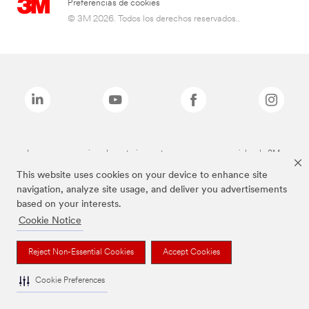
Preferencias de cookies
© 3M 2026. Todos los derechos reservados..
Las marcas mencionadas anteriormente son marcas comerciales de 3M.
This website uses cookies on your device to enhance site
navigation, analyze site usage, and deliver you advertisements
based on your interests.
Cookie Notice
Reject Non-Essential Cookies
Accept Cookies
Cookie Preferences