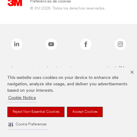
Preferencias de cookies
© 3M 2026. Todos los derechos reservados..
Las marcas mencionadas anteriormente son marcas comerciales de 3M.
This website uses cookies on your device to enhance site
navigation, analyze site usage, and deliver you advertisements
based on your interests.
Cookie Notice
Reject Non-Essential Cookies
Accept Cookies
Cookie Preferences