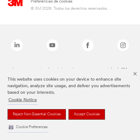
Preferencias de cookies
© 3M 2026. Todos los derechos reservados..
Las marcas mencionadas anteriormente son marcas comerciales de 3M.
This website uses cookies on your device to enhance site
navigation, analyze site usage, and deliver you advertisements
based on your interests.
Cookie Notice
Reject Non-Essential Cookies
Accept Cookies
Cookie Preferences