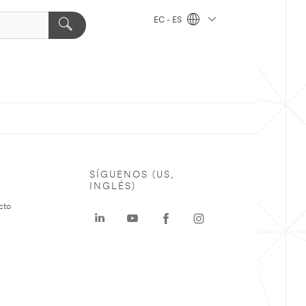
EC - ES
SÍGUENOS (US,
INGLÉS)
cto