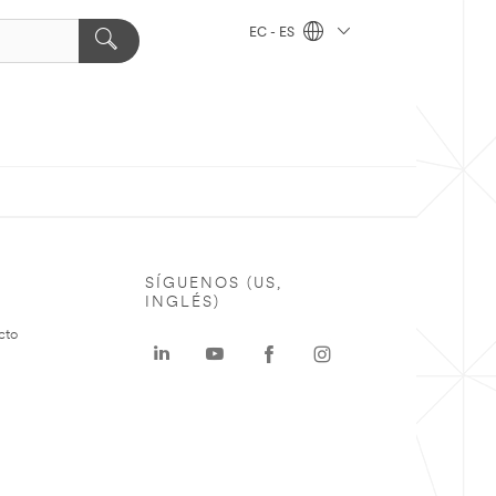
EC - ES
SÍGUENOS (US,
INGLÉS)
cto