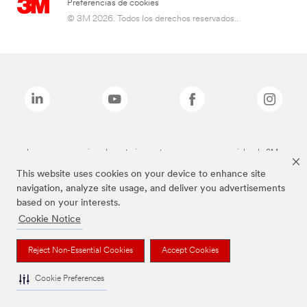
Preferencias de cookies
© 3M 2026. Todos los derechos reservados..
Las marcas mencionadas anteriormente son marcas comerciales de 3M.
This website uses cookies on your device to enhance site
navigation, analyze site usage, and deliver you advertisements
based on your interests.
Cookie Notice
Reject Non-Essential Cookies
Accept Cookies
Cookie Preferences