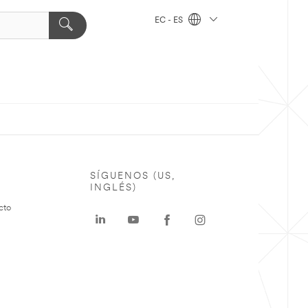
EC - ES
SÍGUENOS (US,
INGLÉS)
cto