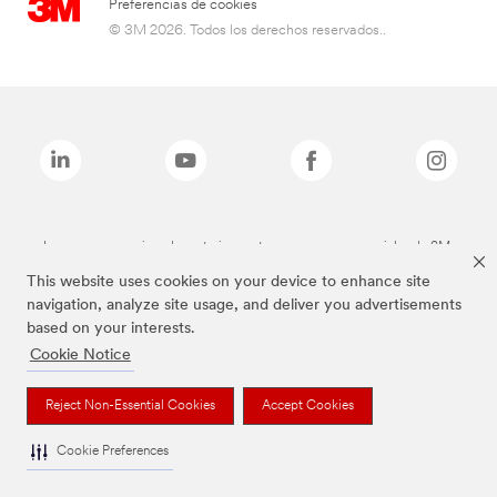
Preferencias de cookies
© 3M 2026. Todos los derechos reservados..
Las marcas mencionadas anteriormente son marcas comerciales de 3M.
This website uses cookies on your device to enhance site
navigation, analyze site usage, and deliver you advertisements
based on your interests.
Cookie Notice
Reject Non-Essential Cookies
Accept Cookies
Cookie Preferences