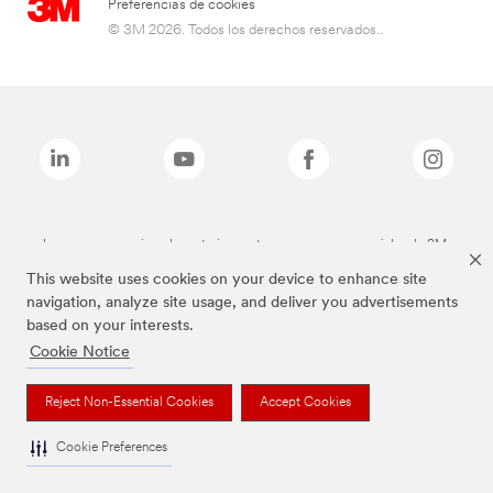
Preferencias de cookies
© 3M 2026. Todos los derechos reservados..
Las marcas mencionadas anteriormente son marcas comerciales de 3M.
This website uses cookies on your device to enhance site
navigation, analyze site usage, and deliver you advertisements
based on your interests.
Cookie Notice
Reject Non-Essential Cookies
Accept Cookies
Cookie Preferences