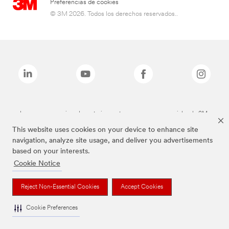
Preferencias de cookies
© 3M 2026. Todos los derechos reservados..
Las marcas mencionadas anteriormente son marcas comerciales de 3M.
This website uses cookies on your device to enhance site
navigation, analyze site usage, and deliver you advertisements
based on your interests.
Cookie Notice
Reject Non-Essential Cookies
Accept Cookies
Cookie Preferences