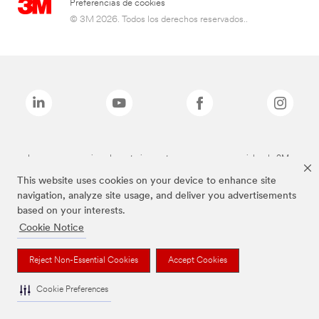
Preferencias de cookies
© 3M 2026. Todos los derechos reservados..
Las marcas mencionadas anteriormente son marcas comerciales de 3M.
This website uses cookies on your device to enhance site
navigation, analyze site usage, and deliver you advertisements
based on your interests.
Cookie Notice
Reject Non-Essential Cookies
Accept Cookies
Cookie Preferences