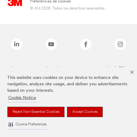
Preferencias de cookies
© 3M 2026. Todos los derechos reservados..
Las marcas mencionadas anteriormente son marcas comerciales de 3M.
This website uses cookies on your device to enhance site
navigation, analyze site usage, and deliver you advertisements
based on your interests.
Cookie Notice
Reject Non-Essential Cookies
Accept Cookies
Cookie Preferences