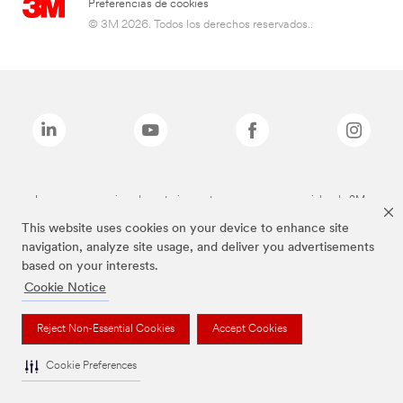
Preferencias de cookies
© 3M 2026. Todos los derechos reservados..
Las marcas mencionadas anteriormente son marcas comerciales de 3M.
This website uses cookies on your device to enhance site
navigation, analyze site usage, and deliver you advertisements
based on your interests.
Cookie Notice
Reject Non-Essential Cookies
Accept Cookies
Cookie Preferences