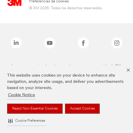
Preferencias de cookies
© 3M 2026. Todos los derechos reservados..
Las marcas mencionadas anteriormente son marcas comerciales de 3M.
This website uses cookies on your device to enhance site
navigation, analyze site usage, and deliver you advertisements
based on your interests.
Cookie Notice
Reject Non-Essential Cookies
Accept Cookies
Cookie Preferences