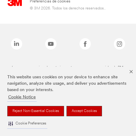
Preferencias de cookies
© 3M 2026. Todos los derechos reservados..
Las marcas mencionadas anteriormente son marcas comerciales de 3M.
This website uses cookies on your device to enhance site
navigation, analyze site usage, and deliver you advertisements
based on your interests.
Cookie Notice
Reject Non-Essential Cookies
Accept Cookies
Cookie Preferences