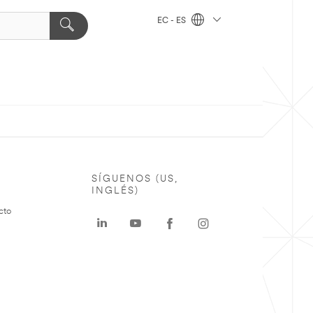
EC - ES
SÍGUENOS (US,
INGLÉS)
cto