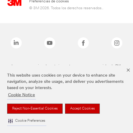
Preferencias de cookies
© 3M 2026. Todos los derechos reservados..
Las marcas mencionadas anteriormente son marcas comerciales de 3M.
This website uses cookies on your device to enhance site
navigation, analyze site usage, and deliver you advertisements
based on your interests.
Cookie Notice
Reject Non-Essential Cookies
Accept Cookies
Cookie Preferences