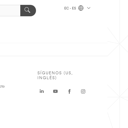
EC - ES
SÍGUENOS (US,
INGLÉS)
cto