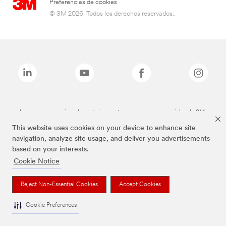
Preferencias de cookies
© 3M 2026. Todos los derechos reservados..
Las marcas mencionadas anteriormente son marcas comerciales de 3M.
This website uses cookies on your device to enhance site
navigation, analyze site usage, and deliver you advertisements
based on your interests.
Cookie Notice
Reject Non-Essential Cookies
Accept Cookies
Cookie Preferences