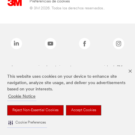
Preferencias de cookies
© 3M 2026. Todos los derechos reservados..
Las marcas mencionadas anteriormente son marcas comerciales de 3M.
This website uses cookies on your device to enhance site
navigation, analyze site usage, and deliver you advertisements
based on your interests.
Cookie Notice
Reject Non-Essential Cookies
Accept Cookies
Cookie Preferences