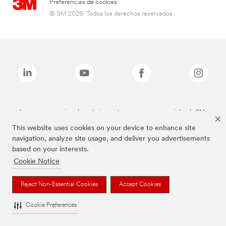
Preferencias de cookies
© 3M 2026. Todos los derechos reservados..
Las marcas mencionadas anteriormente son marcas comerciales de 3M.
This website uses cookies on your device to enhance site
navigation, analyze site usage, and deliver you advertisements
based on your interests.
Cookie Notice
Reject Non-Essential Cookies
Accept Cookies
Cookie Preferences