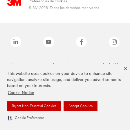
Preferencias de cookies
© 3M 2026. Todos los derechos reservados..
Las marcas mencionadas anteriormente son marcas comerciales de 3M.
This website uses cookies on your device to enhance site
navigation, analyze site usage, and deliver you advertisements
based on your interests.
Cookie Notice
Reject Non-Essential Cookies
Accept Cookies
Cookie Preferences