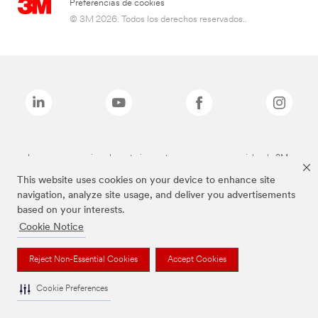
Preferencias de cookies
© 3M 2026. Todos los derechos reservados..
Las marcas mencionadas anteriormente son marcas comerciales de 3M.
This website uses cookies on your device to enhance site
navigation, analyze site usage, and deliver you advertisements
based on your interests.
Cookie Notice
Reject Non-Essential Cookies
Accept Cookies
Cookie Preferences