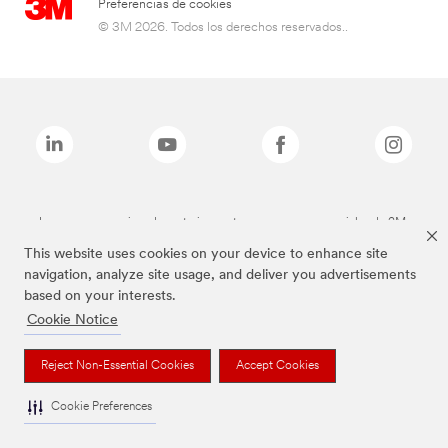
Preferencias de cookies
© 3M 2026. Todos los derechos reservados..
Las marcas mencionadas anteriormente son marcas comerciales de 3M.
This website uses cookies on your device to enhance site
navigation, analyze site usage, and deliver you advertisements
based on your interests.
Cookie Notice
Reject Non-Essential Cookies
Accept Cookies
Cookie Preferences