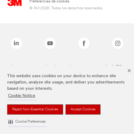
Preferencias de cookies
© 3M 2026. Todos los derechos reservados..
Las marcas mencionadas anteriormente son marcas comerciales de 3M.
This website uses cookies on your device to enhance site
navigation, analyze site usage, and deliver you advertisements
based on your interests.
Cookie Notice
Reject Non-Essential Cookies
Accept Cookies
Cookie Preferences