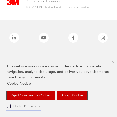
Preferencias de cookies
© 3M 2026. Todos los derechos reservados..
Las marcas mencionadas anteriormente son marcas comerciales de 3M.
This website uses cookies on your device to enhance site
navigation, analyze site usage, and deliver you advertisements
based on your interests.
Cookie Notice
Reject Non-Essential Cookies
Accept Cookies
Cookie Preferences